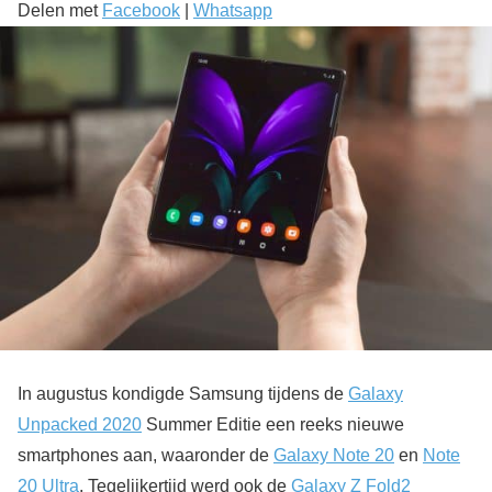
Delen met
Facebook
|
Whatsapp
In augustus kondigde Samsung tijdens de
Galaxy
Unpacked 2020
Summer Editie een reeks nieuwe
smartphones aan, waaronder de
Galaxy Note 20
en
Note
20 Ultra
. Tegelijkertijd werd ook de
Galaxy Z Fold2