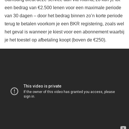
een bedrag van €2.500 lenen voor een maximale periode
van 30 dagen – door het bedrag binnen zo’n korte periode
terug te betalen voorkom je een BKR registering, zoals wel
het geval is wanneer je kiest voor een abonnement waarbij
je het toestel op afbetaling koopt (boven de €250).