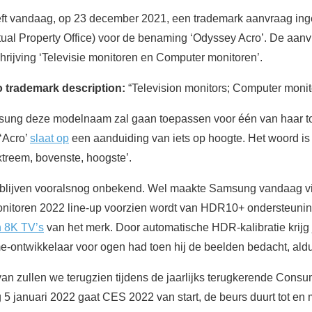
ft vandaag, op 23 december 2021, een trademark aanvraag ing
tual Property Office) voor de benaming ‘Odyssey Acro’. De aanv
hrijving ‘Televisie monitoren en Computer monitoren’.
trademark description:
“Television monitors; Computer monit
msung deze modelnaam zal gaan toepassen voor één van haar 
‘Acro’
slaat op
een aanduiding van iets op hoogte. Het woord is 
extreem, bovenste, hoogste’.
s blijven vooralsnog onbekend. Wel maakte Samsung vandaag 
nitoren 2022 line-up voorzien wordt van HDR10+ ondersteuning
 8K TV’s
van het merk. Door automatische HDR-kalibratie krijg 
e-ontwikkelaar voor ogen had toen hij de beelden bedacht, aldu
van zullen we terugzien tijdens de jaarlijks terugkerende Cons
 januari 2022 gaat CES 2022 van start, de beurs duurt tot en m