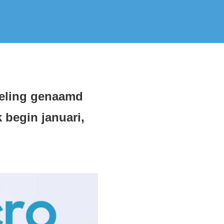
keling genaamd
k begin januari,