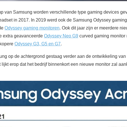
up van Samsung worden verschillende type gaming devices gev
adset in 2017. In 2019 werd ook de Samsung Odyssey gaming 
nde
Odyssey gaming monitoren
. Ook dit jaar zijn er meerdere n
e extra geavanceerde
Odyssey Neo G9
curved gaming monitor
dkopere
Odyssey G3, G5 en G7
.
ng op de achtergrond gestaag verder aan de ontwikkeling va
 lijkt erop dat het bedrijf binnenkort een nieuwe monitor zal 