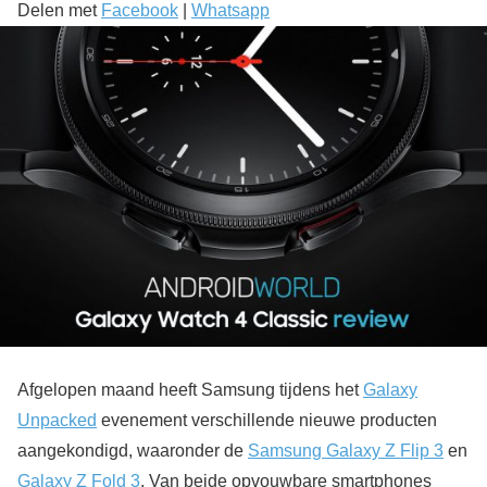
Delen met
Facebook
|
Whatsapp
Afgelopen maand heeft Samsung tijdens het
Galaxy
Unpacked
evenement verschillende nieuwe producten
aangekondigd, waaronder de
Samsung Galaxy Z Flip 3
en
Galaxy Z Fold 3
. Van beide opvouwbare smartphones