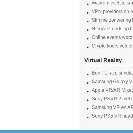
Waarom voelt je sm
VPN providers en 
Slimme zonwering 
Nieuwe trends op he
Online events word
Crypto koers volge
Virtual Reality
Een F1 race simula
Samsung Galaxy VR
Apple VR/AR Mixed
Sony PSVR 2 met co
Samsung VR en AR 
Sony PS5 VR heads