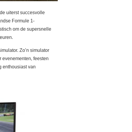
de uiterst succesvolle
andse Formule 1-
stisch om de supersnelle
heuren.
imulator. Zo’n simulator
or evenementen, feesten
g enthousiast van