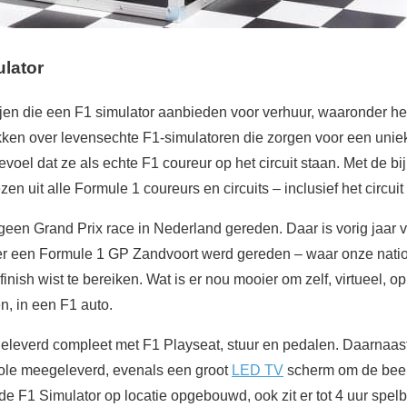
ulator
tijen die een F1 simulator aanbieden voor verhuur, waaronder he
kken over levensechte F1-simulatoren die zorgen voor een uniek
voel dat ze als echte F1 coureur op het circuit staan. Met de b
en uit alle Formule 1 coureurs en circuits – inclusief het circui
 geen Grand Prix race in Nederland gereden. Daar is vorig jaar
eer een Formule 1 GP Zandvoort werd gereden – waar onze nati
inish wist te bereiken. Wat is er nou mooier om zelf, virtueel, op 
n, in een F1 auto.
geleverd compleet met F1 Playseat, stuur en pedalen. Daarnaas
le meegeleverd, evenals een groot
LED TV
scherm om de beel
de F1 Simulator op locatie opgebouwd, ook zit er tot 4 uur spelbe