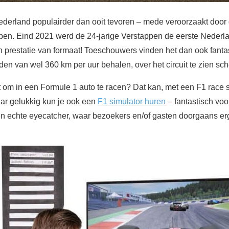
ederland populairder dan ooit tevoren – mede veroorzaakt door 
pen. Eind 2021 werd de 24-jarige Verstappen de eerste Nederl
 prestatie van formaat! Toeschouwers vinden het dan ook fanta
den van wel 360 km per uur behalen, over het circuit te zien sc
lt om in een Formule 1 auto te racen? Dat kan, met een F1 race s
aar gelukkig kun je ook een
F1 simulator huren
– fantastisch vo
een echte eyecatcher, waar bezoekers en/of gasten doorgaans er