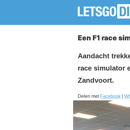
Een F1 race si
Aandacht trekk
race simulator 
Zandvoort.
Delen met
Facebook
|
Wh