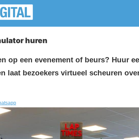
mulator huren
en op een evenement of beurs? Huur e
en laat bezoekers virtueel scheuren over
atsapp