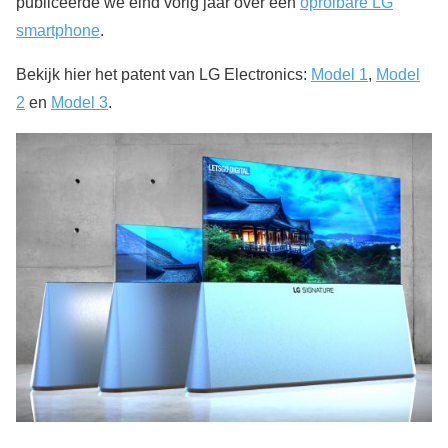
publiceerde we eind vorig jaar over een
oprolbare LG
smartphone
.
Bekijk hier het patent van LG Electronics:
Model 1
,
Model
2
en
Model 3
.