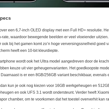
specs
 over een 6,7-inch OLED display met een Full HD+ resolutie. He
-rate, waardoor bewegende beelden er veel vloeiender uitzien. Di
ar ook bij het gamen komt zo’n hoge verversingssnelheid goed 
cherm heeft een 10-bit kleurdiepte.
martphone wordt ook het Ultra model aangedreven door de krac
bben keuze uit vier geheugenvarianten. Het goedkoopste model
aarnaast is er een 8GB/256GB variant beschikbaar, evenals
e, dan kun je ook nog kiezen voor 16GB werkgeheugen en 512
ugen en ook UFS 3.1 wordt ondersteunt. Verder heeft Xiaomi 
por chamber, om te voorkomen dat het toestel oververhit kan rak