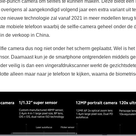
ole-punch camera om selfies te kunnen maken. Deze biedt een 
overigens al aangekondigd volgend jaar een extra variant uit t
ze nieuwe technologie zal vanaf 2021 in meer modellen terug t
te mobiele telefoon waarbij de selfie-camera geheel onder de d
n de verkoop in China.
selfie camera dus nog niet onder het scherm geplaatst. Wel is het
ensor. Daarnaast kun je de smartphone ontgrendelen middels ge
der veilig is dan een vingerafdrukscanner werkt de gezichtsdete
 slotte alleen maar naar je telefoon te kijken, waarna de biometri