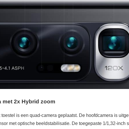
a met 2x Hybrid zoom
t toestel is een quad-camera geplaatst. De hoofdcamera is uitge
or met optische beeldstabilisatie. De toegepaste 1/1,32-inch 