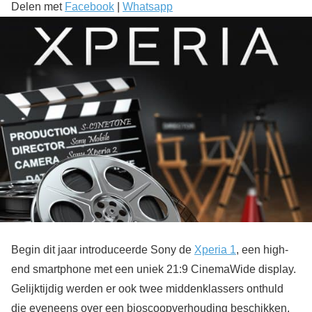
Delen met
Facebook
|
Whatsapp
Begin dit jaar introduceerde Sony de
Xperia 1
, een high-
end smartphone met een uniek 21:9 CinemaWide display.
Gelijktijdig werden er ook twee middenklassers onthuld
die eveneens over een bioscoopverhouding beschikken,