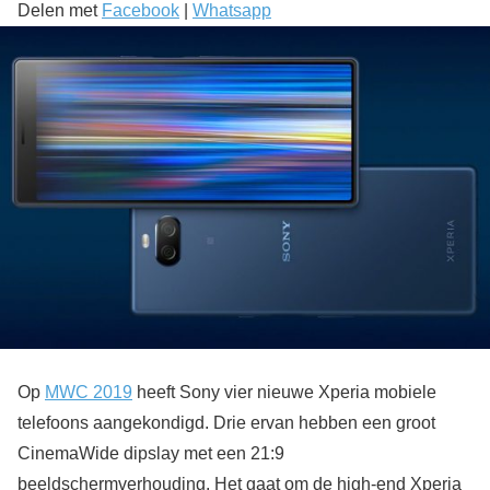
Delen met
Facebook
|
Whatsapp
Op
MWC 2019
heeft Sony vier nieuwe Xperia mobiele
telefoons aangekondigd. Drie ervan hebben een groot
CinemaWide dipslay met een 21:9
beeldschermverhouding. Het gaat om de high-end Xperia