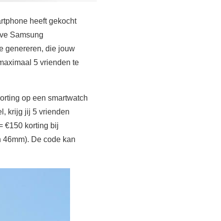
tphone heeft gekocht
sieve Samsung
 genereren, die jouw
maximaal 5 vrienden te
 korting op een smartwatch
 krijg jij 5 vrienden
 €150 korting bij
 46mm). De code kan