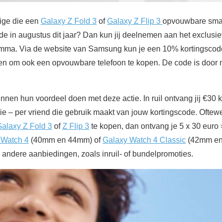
kige die een
Galaxy Z Fold 3
of
Galaxy Z Flip 3
opvouwbare smar
iode in augustus dit jaar? Dan kun jij deelnemen aan het exclu
mma. Via de website van Samsung kun je een 10% kortingscode
en om ook een opvouwbare telefoon te kopen. De code is door 
unnen hun voordeel doen met deze actie. In ruil ontvang jij €30
ie – per vriend die gebruik maakt van jouw kortingscode. Oftewel,
alaxy Z Fold 3
of
Z Flip 3
te kopen, dan ontvang je 5 x 30 euro =
 Watch 4
(40mm en 44mm) of
Galaxy Watch 4 Classic
(42mm en
andere aanbiedingen, zoals inruil- of bundelpromoties.