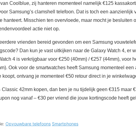
van Coolblue, zij hanteren momenteel namelijk €125 kassakorti
voor Samsung’s clamshell telefoon. Dat is toch een aanzienlijk v
 hanteert. Misschien ten overvloede, maar mocht je besluiten
endenvoordeel actie niet op.
eerdere vrienden bereid gevonden om een Samsung vouwtelefo
scode? Dan kun je vast uitkijken naar de Galaxy Watch 4, er w
Watch 4 is verkrijgbaar voor €250 (40mm) / €257 (44mm), voor he
m). Ook voor de smartwatches heeft Samsung momenteel een 
 koopt, ontvang je momenteel €50 retour direct in je winkelwag
4 Classic 42mm kopen, dan ben je nu tijdelijk geen €315 maar €
pon nog vanaf – €30 per vriend die jouw kortingscode heeft geb
ie:
Opvouwbare telefoons
Smartphones