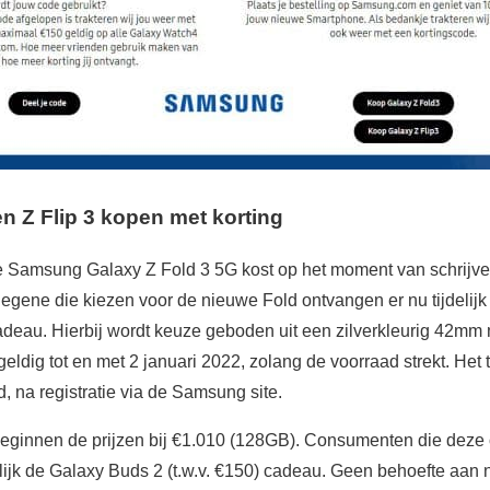
n Z Flip 3 kopen met korting
e Samsung Galaxy Z Fold 3 5G kost op het moment van schrijve
gene die kiezen voor de nieuwe Fold ontvangen er nu tijdelij
j cadeau. Hierbij wordt keuze geboden uit een zilverkleurig 42m
eldig tot en met 2 januari 2022, zolang de voorraad strekt. Het
d, na registratie via de Samsung site.
beginnen de prijzen bij €1.010 (128GB). Consumenten die deze
lijk de Galaxy Buds 2 (t.w.v. €150) cadeau. Geen behoefte aan