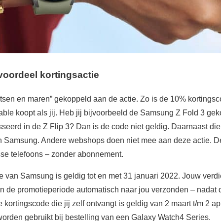
oordeel kortingsactie
itsen en maren” gekoppeld aan de actie. Zo is de 10% kortingsc
able koopt als jij. Heb jij bijvoorbeeld de Samsung Z Fold 3 gek
sseerd in de Z Flip 3? Dan is de code niet geldig. Daarnaast dien
an Samsung. Andere webshops doen niet mee aan deze actie. D
osse telefoons – zonder abonnement.
e van Samsung is geldig tot en met 31 januari 2022. Jouw verd
n de promotieperiode automatisch naar jou verzonden – nadat d
 kortingscode die jij zelf ontvangt is geldig van 2 maart t/m 2 a
worden gebruikt bij bestelling van een Galaxy Watch4 Series.