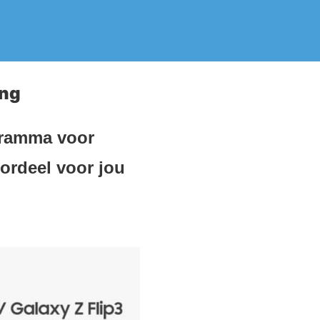
ing
gramma voor
oordeel voor jou