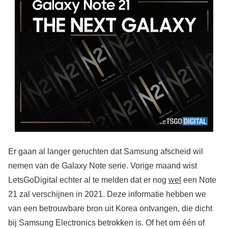
Er gaan al langer geruchten dat Samsung afscheid wil
nemen van de Galaxy Note serie. Vorige maand wist
LetsGoDigital echter al te melden dat er nog
wel
een Note
21 zal verschijnen in 2021. Deze informatie hebben we
van een betrouwbare bron uit Korea ontvangen, die dicht
bij Samsung Electronics betrokken is. Of het om één of