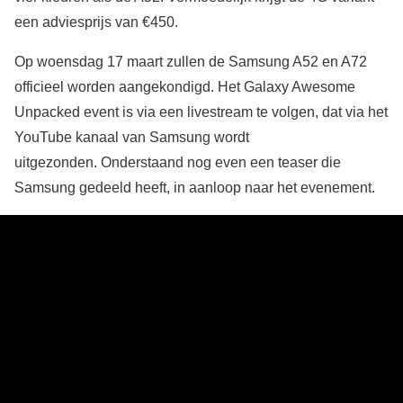
een adviesprijs van €450.
Op woensdag 17 maart zullen de Samsung A52 en A72
officieel worden aangekondigd. Het Galaxy Awesome
Unpacked event is via een livestream te volgen, dat via het
YouTube kanaal van Samsung wordt
uitgezonden. Onderstaand nog even een teaser die
Samsung gedeeld heeft, in aanloop naar het evenement.