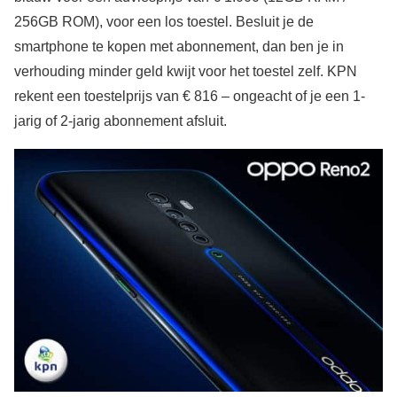
256GB ROM), voor een los toestel. Besluit je de
smartphone te kopen met abonnement, dan ben je in
verhouding minder geld kwijt voor het toestel zelf. KPN
rekent een toestelprijs van € 816 – ongeacht of je een 1-
jarig of 2-jarig abonnement afsluit.