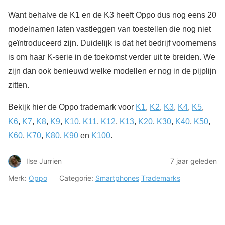
Want behalve de K1 en de K3 heeft Oppo dus nog eens 20
modelnamen laten vastleggen van toestellen die nog niet
geïntroduceerd zijn. Duidelijk is dat het bedrijf voornemens
is om haar K-serie in de toekomst verder uit te breiden. We
zijn dan ook benieuwd welke modellen er nog in de pijplijn
zitten.
Bekijk hier de Oppo trademark voor
K1
,
K2
,
K3
,
K4
,
K5
,
K6
,
K7
,
K8
,
K9
,
K10
,
K11
,
K12
,
K13
,
K20
,
K30
,
K40
,
K50
,
K60
,
K70
,
K80
,
K90
en
K100
.
Ilse Jurrien
7 jaar geleden
Merk:
Oppo
Categorie:
Smartphones
Trademarks