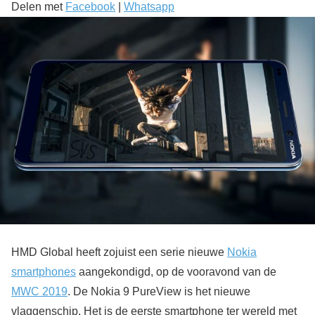
Delen met
Facebook
|
Whatsapp
HMD Global heeft zojuist een serie nieuwe
Nokia
smartphones
aangekondigd, op de vooravond van de
MWC 2019
. De Nokia 9 PureView is het nieuwe
vlaggenschip. Het is de eerste smartphone ter wereld met