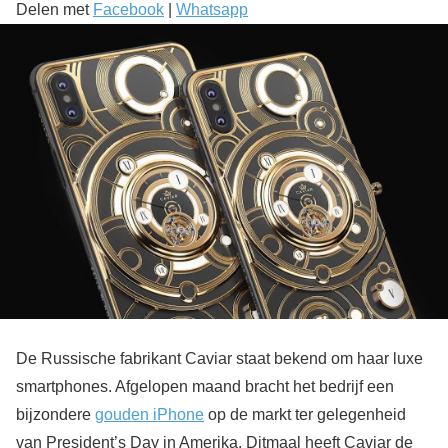
Delen met
Facebook
|
Whatsapp
De Russische fabrikant Caviar staat bekend om haar luxe
smartphones. Afgelopen maand bracht het bedrijf een
bijzondere
gouden iPhone
op de markt ter gelegenheid
van President’s Day in Amerika. Ditmaal heeft Caviar de