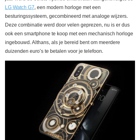
LG Watch G7
, een modern horloge met een
besturingssysteem, gecombineerd met analoge wijzers.
Deze combinatie werd door velen geprezen, nu is er dus
ook een smartphone te koop met een mechanisch horloge
ingebouwd. Althans, als je bereid bent om meerdere
duizenden euro’s te betalen voor je telefoon.