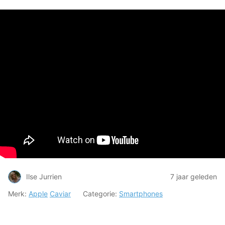
Ilse Jurrien
7 jaar geleden
Merk:
Apple
Caviar
Categorie:
Smartphones