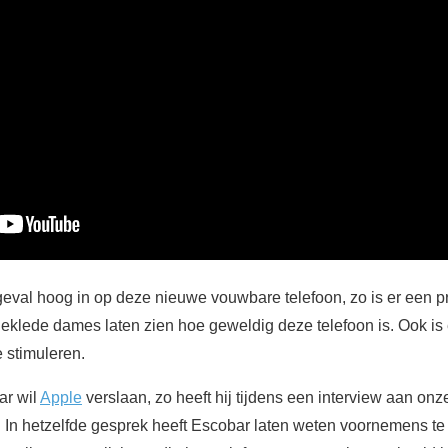
r geval hoog in op deze nieuwe vouwbare telefoon, zo is er een 
geklede dames laten zien hoe geweldig deze telefoon is. Ook 
 stimuleren.
ar wil
Apple
verslaan, zo heeft hij tijdens een interview aan on
In hetzelfde gesprek heeft Escobar laten weten voornemens te 