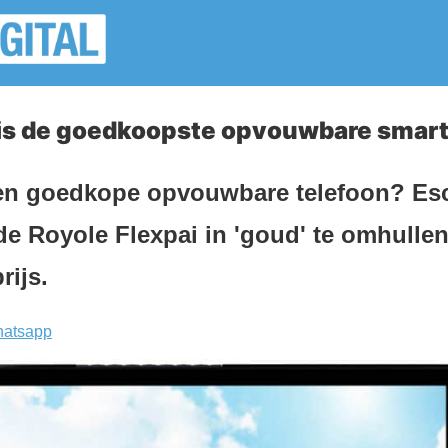
1 is de goedkoopste opvouwbare smar
en goedkope opvouwbare telefoon? Es
de Royole Flexpai in 'goud' te omhulle
rijs.
atsapp