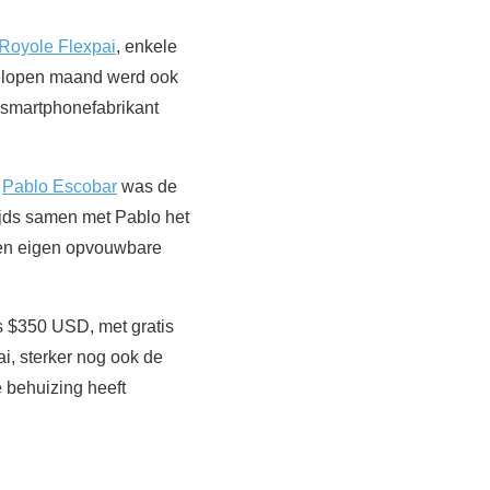
Royole Flexpai
, enkele
elopen maand werd ook
n smartphonefabrikant
n
Pablo Escobar
was de
tijds samen met Pablo het
een eigen opvouwbare
ts $350 USD, met gratis
ai, sterker nog ook de
e behuizing heeft