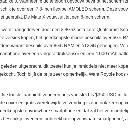
gapixels. Wanneer je de telefoon opvouwt bevindt het scherm zi
chik je over een 7,8-inch flexibel AMOLED scherm. Deze vou
i gebruikt. De Mate X vouwt uit tot een 8-inch scherm.
 wordt aangedreven door een 2.8Ghz octa-core Qualcomm Sna
e versies kopen, het goedkoopste model beschikt over 6GB 
dere variant beschikt over 8GB RAM en 512GB geheugen. Verd
rtphone over een vingerafdruksensor en een 4.000 mAh batter
geleden uitgebracht, dit toestel kun je inmiddels niet meer kop
ekocht. Toch blijft de prijs zeer opmerkelijk. Want Royole koos 
lfde toestel aanbiedt voor een prijs van slechts $350 USD incl
de cover en gratis wereldwijde verzending is dan ook zeer opmer
goedkoopste opvouwbare smartphone en dat zal het vermoedelij
rijs beschik je over een ‘onbreekbare opvouwbare smartphone’, 