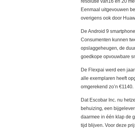
resolutie van16 en 20 me
Eenmaal uitgevouwen bes
overigens ook door Huawe
De Android 9 smartphone
Consumenten kunnen twe
opslaggeheugen, de duur
goedkope opvouwbare sma
De Flexpai werd een jaar 
alle exemplaren heeft opg
omgerekend zo’n €1140.
Dat Escobar Inc. nu hetze
behuizing, een bijgelever
daarmee in één klap de 
tijd blijven. Voor deze p