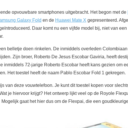
illende opvouwbare smartphones uitgebracht. Het begon met de
amsung Galaxy Fold
en de
Huawei Mate X
gepresenteerd. Afg
geïntroduceerd. Daar komt nu een vijfde model bij, niet van ee
r.
een belletje doen rinkelen. De inmiddels overleden Colombiaa
tijden. Zijn broer, Roberto De Jesus Escobar Gaviria, heeft des
De inmiddels 72-jarige Roberto Escobar heeft kans gezien om 
eren. Het toestel heeft de naam Pablo Escobar Fold 1 gekregen.
ijs van deze vouwtelefoon. Je kunt dit toestel kopen voor slech
at je hiervoor krijgt? Het ontwerp lijkt veel op de Royole Flexp
ek. Mogelijk gaat het hier dus om de Flexpai, die een goudkleurig