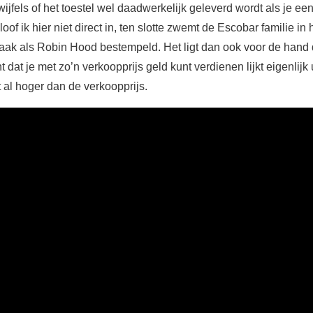
twijfels of het toestel wel daadwerkelijk geleverd wordt als je e
loof ik hier niet direct in, ten slotte zwemt de Escobar familie i
ak als Robin Hood bestempeld. Het ligt dan ook voor de hand 
nt dat je met zo’n verkoopprijs geld kunt verdienen lijkt eigenlijk 
t al hoger dan de verkoopprijs.