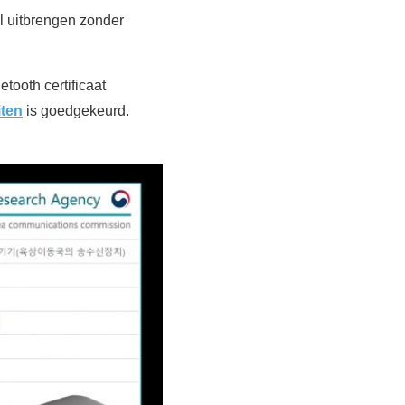
l uitbrengen zonder
tooth certificaat
iten
is goedgekeurd.