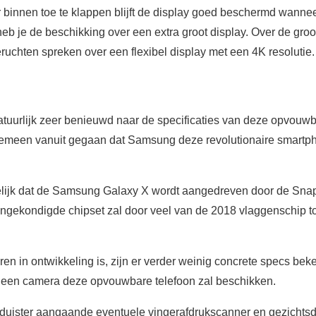
binnen toe te klappen blijft de display goed beschermd wanneer 
 je de beschikking over een extra groot display. Over de groot
ruchten spreken over een flexibel display met een 4K resolutie.
 natuurlijk zeer benieuwd naar de specificaties van deze opvo
gemeen vanuit gegaan dat Samsung deze revolutionaire smart
elijk dat de Samsung Galaxy X wordt aangedreven door de Sna
aangekondigde chipset zal door veel van de 2018 vlaggenschip t
en in ontwikkeling is, zijn er verder weinig concrete specs bek
r een camera deze opvouwbare telefoon zal beschikken.
 duister aangaande eventuele vingerafdrukscanner en gezichtsde