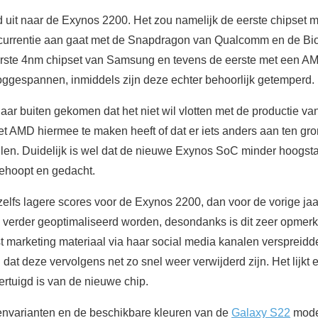
jd uit naar de Exynos 2200. Het zou namelijk de eerste chipse
urrentie aan gaat met de Snapdragon van Qualcomm en de Bio
rste 4nm chipset van Samsung en tevens de eerste met een 
ggespannen, inmiddels zijn deze echter behoorlijk getemperd.
aar buiten gekomen dat het niet wil vlotten met de productie v
AMD hiermee te maken heeft of dat er iets anders aan ten grond
llen. Duidelijk is wel dat de nieuwe Exynos SoC minder hoogsta
gehoopt en gedacht.
elfs lagere scores voor de Exynos 2200, dan voor de vorige ja
 verder geoptimaliseerd worden, desondanks is dit zeer opmerke
rst marketing materiaal via haar social media kanalen verspreidd
dat deze vervolgens net zo snel weer verwijderd zijn. Het lijkt
ertuigd is van de nieuwe chip.
envarianten en de beschikbare kleuren van de
Galaxy S22
model