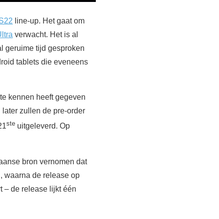
 S22
line-up. Het gaat om
ltra
verwacht. Het is al
al geruime tijd gesproken
roid tablets die eveneens
 te kennen heeft gegeven
ater zullen de pre-order
ste
21
uitgeleverd. Op
reaanse bron vernomen dat
n, waarna de release op
 – de release lijkt één