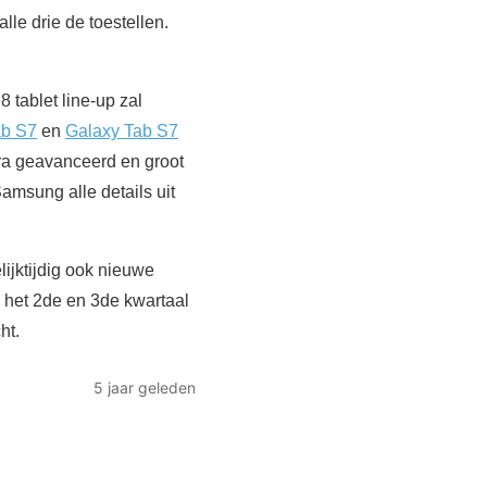
le drie de toestellen.
tablet line-up zal
ab S7
en
Galaxy Tab S7
tra geavanceerd en groot
msung alle details uit
lijktijdig ook nieuwe
 het 2de en 3de kwartaal
ht.
5 jaar geleden