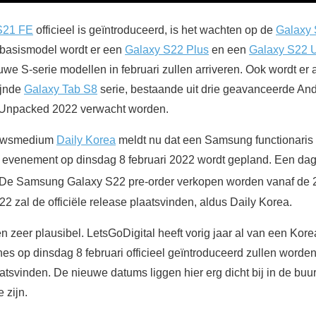
S21 FE
officieel is geïntroduceerd, is het wachten op de
Galaxy
 basismodel wordt er een
Galaxy S22 Plus
en een
Galaxy S22 U
we S-serie modellen in februari zullen arriveren. Ook wordt er 
ijnde
Galaxy Tab S8
serie, bestaande uit drie geavanceerde And
 Unpacked 2022 verwacht worden.
euwsmedium
Daily Korea
meldt nu dat een Samsung functionaris
evenement op dinsdag 8 februari 2022 wordt gepland. Een dag l
. De Samsung Galaxy S22 pre-order verkopen worden vanaf de 
2 zal de officiële release plaatsvinden, aldus Daily Korea.
 zeer plausibel. LetsGoDigital heeft vorig jaar al van een Ko
s op dinsdag 8 februari officieel geïntroduceerd zullen worde
aatsvinden. De nieuwe datums liggen hier erg dicht bij in de buurt
 zijn.