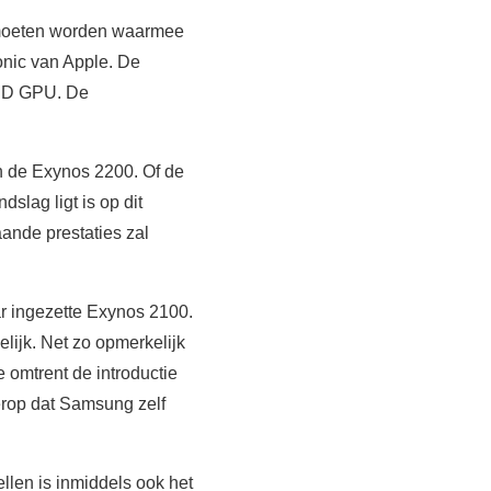
t moeten worden waarmee
nic van Apple. De
AMD GPU. De
an de Exynos 2200. Of de
slag ligt is op dit
ande prestaties zal
ar ingezette Exynos 2100.
lijk. Net zo opmerkelijk
e omtrent de introductie
 erop dat Samsung zelf
len is inmiddels ook het