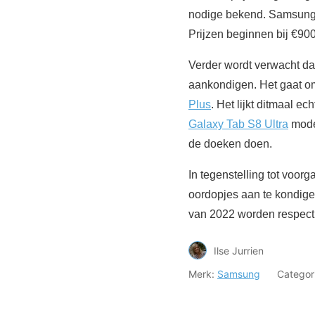
nodige bekend. Samsung z
Prijzen beginnen bij €90
Verder wordt verwacht da
aankondigen. Het gaat o
Plus
. Het lijkt ditmaal 
Galaxy Tab S8 Ultra
model
de doeken doen.
In tegenstelling tot voor
oordopjes aan te kondige
van 2022 worden respecti
Ilse Jurrien
Merk:
Samsung
Categor