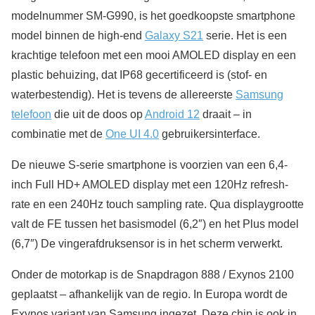
modelnummer SM-G990, is het goedkoopste smartphone
model binnen de high-end
Galaxy S21
serie. Het is een
krachtige telefoon met een mooi AMOLED display en een
plastic behuizing, dat IP68 gecertificeerd is (stof- en
waterbestendig). Het is tevens de allereerste
Samsung
telefoon
die uit de doos op
Android 12
draait – in
combinatie met de
One UI 4.0
gebruikersinterface.
De nieuwe S-serie smartphone is voorzien van een 6,4-
inch Full HD+ AMOLED display met een 120Hz refresh-
rate en een 240Hz touch sampling rate. Qua displaygrootte
valt de FE tussen het basismodel (6,2″) en het Plus model
(6,7″) De vingerafdruksensor is in het scherm verwerkt.
Onder de motorkap is de Snapdragon 888 / Exynos 2100
geplaatst – afhankelijk van de regio. In Europa wordt de
Exynos variant van Samsung ingezet. Deze chip is ook in