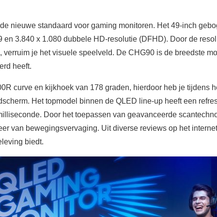
 nieuwe standaard voor gaming monitoren. Het 49-inch gebo
 en 3.840 x 1.080 dubbele HD-resolutie (DFHD). Door de resol
, verruim je het visuele speelveld. De CHG90 is de breedste m
erd heeft.
0R curve en kijkhoek van 178 graden, hierdoor heb je tijdens h
eldscherm. Het topmodel binnen de QLED line-up heeft een refr
 milliseconde. Door het toepassen van geavanceerde scantechnol
r van bewegingsvervaging. Uit diverse reviews op het internet
leving biedt.