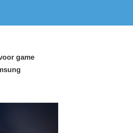
 voor game
amsung