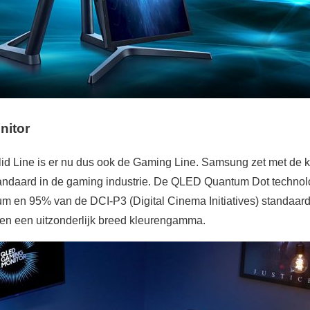
itor
id Line is er nu dus ook de Gaming Line. Samsung zet met de
andaard in de gaming industrie. De QLED Quantum Dot technol
m en 95% van de DCI-P3 (Digital Cinema Initiatives) standaar
n een uitzonderlijk breed kleurengamma.