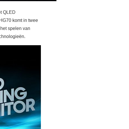
met QLED
CHG70 komt in twee
 het spelen van
chnologieën.