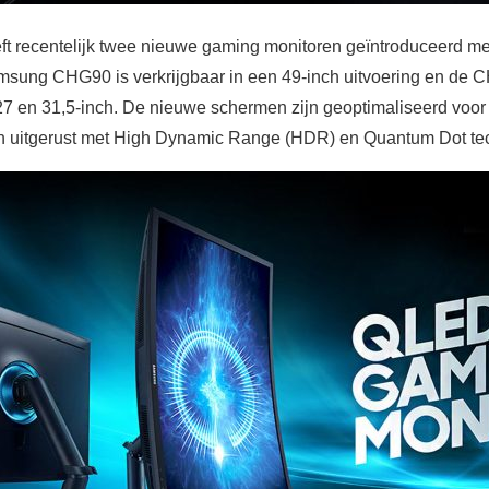
ft recentelijk twee nieuwe gaming monitoren geïntroduceerd 
msung CHG90 is verkrijgbaar in een 49-inch uitvoering en de 
27 en 31,5-inch. De nieuwe schermen zijn geoptimaliseerd voor
ijn uitgerust met High Dynamic Range (HDR) en Quantum Dot te