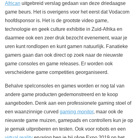
African
uitgebreid verslag gedaan van deze driedaagse
game beurs. Het is overigens voor het eerst dat Vodacom
hoofdsponsor is. Het is de grootste video game,
technologie en geek culture exhibitie in Zuid-Afrika en
daarmee ook een zeer druk bezocht evenement, waar je
uren kunt rondlopen en kunt gamen natuurlijk. Fanatieke
gamers gaan dan ook direct op zoek naar de nieuwste
game consoles en game releases. Er worden ook
verscheidene game competities georganiseerd.
Behalve spelconsoles en games worden er nog tal van
andere game producten gedemonstreerd en te koop
aangeboden. Denk aan een professionele gaming stoel of
een waanzinnige curved
gaming monitor
, maar ook de
nieuwste game muizen, gamepads en controllers kun je op
je gemak uitproberen en testen. Ook voor robots en een
virtual reality
ervaring ben je bij rAge Expo 2019 op het