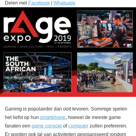
Delen met
Facebook
|
Whatsapp
Gaming is populairder dan ooit tevoren. Sommige spelen
het liefst op hun
smartphone
, hoewel de meeste game
fanaten een
game console
of
computer
zullen prefereren.
Er worden ook tal van activiteiten georganiseerd rondom