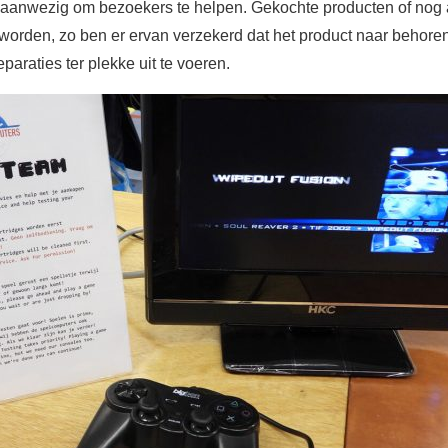
 aanwezig om bezoekers te helpen. Gekochte producten of nog 
 worden, zo ben er ervan verzekerd dat het product naar behoren
paraties ter plekke uit te voeren.