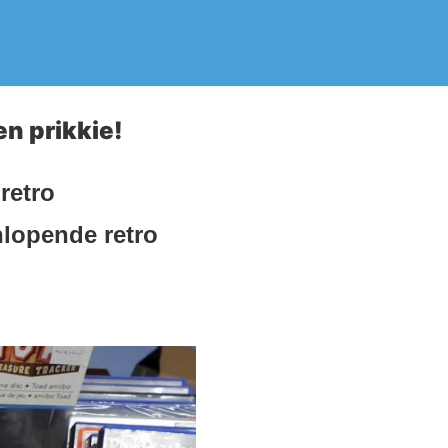
n prikkie!
retro
nlopende retro