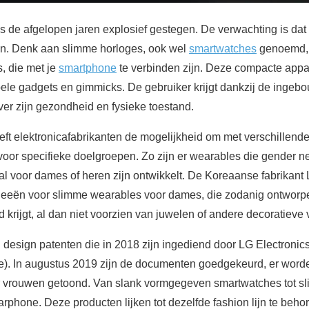
s de afgelopen jaren explosief gestegen. De verwachting is da
ten. Denk aan slimme horloges, ook wel
smartwatches
genoemd, 
s, die met je
smartphone
te verbinden zijn. Deze compacte appa
pele gadgets en gimmicks. De gebruiker krijgt dankzij de inge
ver zijn gezondheid en fysieke toestand.
ft elektronicafabrikanten de mogelijkheid om met verschillende
oor specifieke doelgroepen. Zo zijn er wearables die gender neu
l voor dames of heren zijn ontwikkelt. De Koreaanse fabrikant 
ideeën voor slimme wearables voor dames, die zodanig ontworpe
d krijgt, al dan niet voorzien van juwelen of andere decoratieve 
 design patenten die in 2018 zijn ingediend door LG Electronic
fice). In augustus 2019 zijn de documenten goedgekeurd, er wor
 vrouwen getoond. Van slank vormgegeven smartwatches tot sl
earphone. Deze producten lijken tot dezelfde fashion lijn te beh