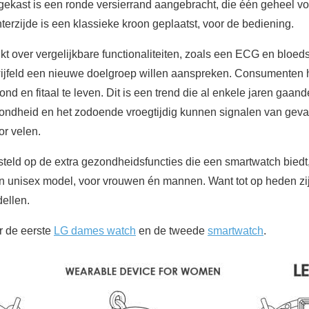
gekast is een ronde versierrand aangebracht, die één geheel v
erzijde is een klassieke kroon geplaatst, voor de bediening.
t over vergelijkbare functionaliteiten, zoals een ECG en bloed
ijfeld een nieuwe doelgroep willen aanspreken. Consumenten
d en fitaal te leven. Dit is een trend die al enkele jaren gaand
ondheid en het zodoende vroegtijdig kunnen signalen van geva
r velen.
steld op de extra gezondheidsfuncties die een smartwatch biedt
n unisex model, voor vrouwen én mannen. Want tot op heden zij
ellen.
or de eerste
LG dames watch
en de tweede
smartwatch
.