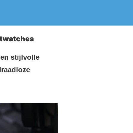
rtwatches
n stijlvolle
draadloze