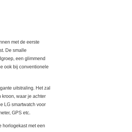
innen met de eerste
t. De smalle
oelgroep, een glimmend
je ook bij conventionele
ante uitstraling. Het zal
n kroon, waar je achter
lle LG smartwatch voor
eter, GPS etc.
e horlogekast met een