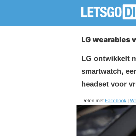
LG wearables 
LG ontwikkelt m
smartwatch, een
headset voor v
Delen met
Facebook
|
Wh