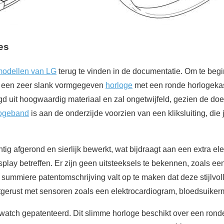
es
modellen van LG
terug te vinden in de documentatie. Om te beg
 is een zeer slank vormgegeven
horloge
met een ronde horlogekas
gd uit hoogwaardig materiaal en zal ongetwijfeld, gezien de d
logeband
is aan de onderzijde voorzien van een kliksluiting, die 
ig afgerond en sierlijk bewerkt, wat bijdraagt aan een extra eleg
splay betreffen. Er zijn geen uitsteeksels te bekennen, zoals ee
e summiere patentomschrijving valt op te maken dat deze stijlvo
gerust met sensoren zoals een elektrocardiogram, bloedsuikerm
atch gepatenteerd. Dit slimme horloge beschikt over een rond