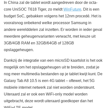
In China zal de tablet wordt aangedreven door de octa-
core UniSOC T618 Tiger, zo meldt
WinFuture
. Dit is een
budget SoC, gebakken volgens het 12nm procedé. Het is
vooralsnog onbekend welke processor Samsung in
andere werelddelen zal inzetten. Er worden in ieder geval
meerdere geheugenvarianten verwacht, met keuze uit
3GB/4GB RAM en 32GB/64GB of 128GB
opslaggeheugen.
Dankzij de integratie van een microSD kaartslot is het ook
mogelijk om het opslaggeheugen uit te breiden, zodat je
nog meer multimedia bestanden op je tablet kwijt kunt. De
Galaxy Tab A8 10.5 is een 4G tablet – oftewel, het 5G
mobiele internet netwerk zal niet worden ondersteunt.
Uiteraard zal er ook een WiFi-only model worden
uitgebracht, deze wordt uiteraard goedkoper dan het
WiFi+LTE model.