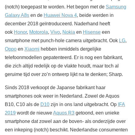
(notch) toegepast te worden. Het begon met de
Samsung
Galaxy A8s
en de
Huawei Nova 4
, beide werden in
december 2018 geïntroduceerd. Naderhand heeft
ook
Honor
,
Motorola
,
Vivo
,
Nokia
en
Hisense
een
smartphone met punch-hole camera uitgebracht. Ook
LG
,
Oppo
en
Xiaomi
hebben inmiddels dergelijke
telefoonmodellen gepatenteerd. Er is nog een fabrikant,
die zich altijd redelijk op de vlakte houdt, maar toch al
geruime tijd over zo’n ontwerp lijkt na te denken; Sharp.
Sinds 2018 verkoopt de Japanse fabrikant haar
smartphones ook weer in Nederland. Zowel de Aquos
B10, C10 als de
D10
zijn in ons land uitgebracht. Op
IFA
2019
wordt de nieuwe
Aquos R3
getoond, een unieke
smartphone dat zowel aan de boven- als onderzijde over
een inkeping (notch) beschikt. Nederlandse consumenten