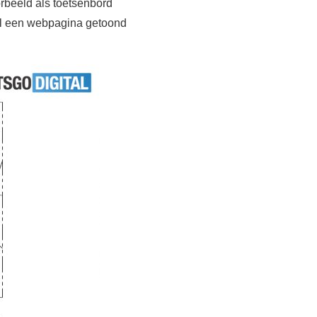
rbeeld als toetsenbord
deel een webpagina getoond