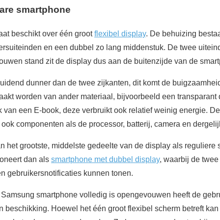
re smartphone
at beschikt over één groot
flexibel display
. De behuizing bestaa
rsuiteinden en een dubbel zo lang middenstuk. De twee uitei
ouwen stand zit de display dus aan de buitenzijde van de smar
duidend dunner dan de twee zijkanten, dit komt de buigzaamhei
aakt worden van ander materiaal, bijvoorbeeld een transparant d
 van een E-book, deze verbruikt ook relatief weinig energie. De
en ook componenten als de processor, batterij, camera en dergelij
et grootste, middelste gedeelte van de display als reguliere 
ioneert dan als
smartphone met dubbel display
, waarbij de twee
en gebruikersnotificaties kunnen tonen.
amsung smartphone volledig is opengevouwen heeft de gebru
n beschikking. Hoewel het één groot flexibel scherm betreft kan