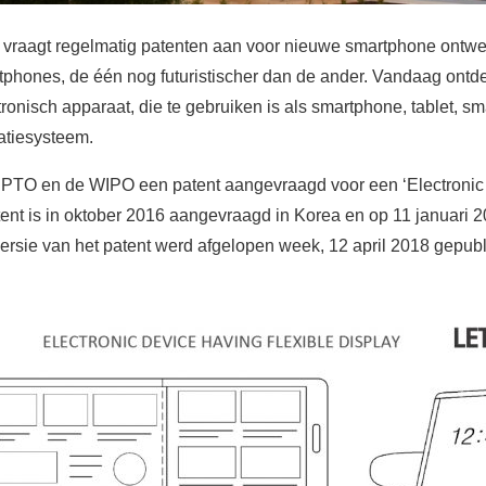
raagt regelmatig patenten aan voor nieuwe smartphone ontwe
hones, de één nog futuristischer dan de ander. Vandaag ontd
tronisch apparaat, die te gebruiken is als smartphone, tablet, s
atiesysteem.
PTO en de WIPO een patent aangevraagd voor een ‘Electronic d
patent is in oktober 2016 aangevraagd in Korea en op 11 januari
rsie van het patent werd afgelopen week, 12 april 2018 gepu