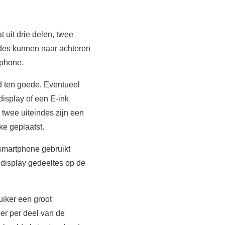
t uit drie delen, twee
ndes kunnen naar achteren
tphone.
d ten goede. Eventueel
isplay of een E-ink
 twee uiteindes zijn een
ke geplaatst.
smartphone gebruikt
 display gedeeltes op de
iker een groot
 er per deel van de