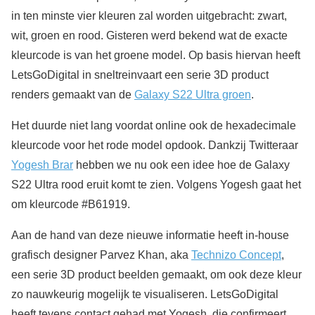
in ten minste vier kleuren zal worden uitgebracht: zwart,
wit, groen en rood. Gisteren werd bekend wat de exacte
kleurcode is van het groene model. Op basis hiervan heeft
LetsGoDigital in sneltreinvaart een serie 3D product
renders gemaakt van de
Galaxy S22 Ultra groen
.
Het duurde niet lang voordat online ook de hexadecimale
kleurcode voor het rode model opdook. Dankzij Twitteraar
Yogesh Brar
hebben we nu ook een idee hoe de Galaxy
S22 Ultra rood eruit komt te zien. Volgens Yogesh gaat het
om kleurcode #B61919.
Aan de hand van deze nieuwe informatie heeft in-house
grafisch designer Parvez Khan, aka
Technizo Concept
,
een serie 3D product beelden gemaakt, om ook deze kleur
zo nauwkeurig mogelijk te visualiseren. LetsGoDigital
heeft tevens contact gehad met Yogesh, die confirmeert