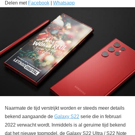
Delen met
Facebook
|
Whatsapp
Naarmate de tijd verstrijkt worden er steeds meer details
bekend aangaande de
Galaxy S22
serie die in februari
2022 verwacht wordt. Inmiddels is al geruime tijd bekend
dat het nieuwe topmodel, de Galaxy S22 Ultra / S22 Note