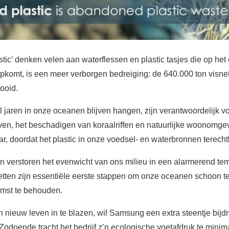
ic’ denken velen aan waterflessen en plastic tasjes die op het
opkomt, is een meer verborgen bedreiging: de 640.000 ton visnet
ooid.
l jaren in onze oceanen blijven hangen, zijn verantwoordelijk v
even, het beschadigen van koraalriffen en natuurlijke woonomge
r, doordat het plastic in onze voedsel- en waterbronnen terech
n verstoren het evenwicht van ons milieu in een alarmerend t
tten zijn essentiële eerste stappen om onze oceanen schoon t
omst te behouden.
n nieuw leven in te blazen, wil Samsung een extra steentje bijd
odoende tracht het bedrijf z’n ecologische voetafdruk te minim