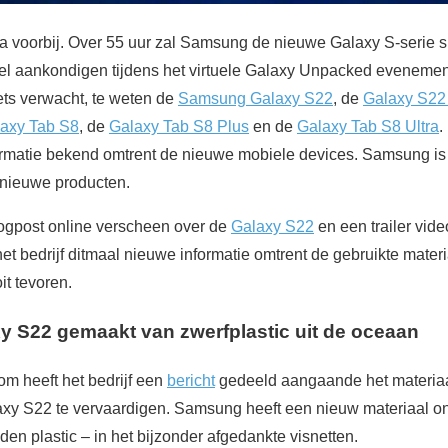
na voorbij. Over 55 uur zal Samsung de nieuwe Galaxy S-serie
ieel aankondigen tijdens het virtuele Galaxy Unpacked evenemen
ets verwacht, te weten de
Samsung Galaxy S22
, de
Galaxy S22
axy Tab S8
, de
Galaxy Tab S8 Plus
en de
Galaxy Tab S8 Ultra
.
formatie bekend omtrent de nieuwe mobiele devices. Samsung i
 nieuwe producten.
logpost online verscheen over de
Galaxy S22
en een trailer vid
 het bedrijf ditmaal nieuwe informatie omtrent de gebruikte mater
it tevoren.
y S22 gemaakt van zwerfplastic uit de oceaan
 heeft het bedrijf een
bericht
gedeeld aangaande het materiaal
xy S22 te vervaardigen. Samsung heeft een nieuw materiaal ontw
n plastic – in het bijzonder afgedankte visnetten.