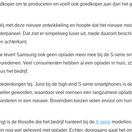
goedkoper om te produceren en voelt ook goedkoper aan dan het 
 blij met deze nieuwe ontwikkeling en hoopte dat het nieuwe mo
terpaneel. Dat ziet er simpelweg luxer uit, mede daarom beschi
n achterkant.
e levert Samsung ook geen oplader meer mee bij de S-serie sma
ieuredenen. Veel consumenten hebben al een oplader in huis, 
s het bedrijf.
bedenkingen bij. Juist bij de high-end S-serie smartphones is 
neller geworden, waardoor veel mensen een langzamere oplade
nvesteren in een nieuwe. Bovendien kiezen velen ervoor om hun
t is de filosofie die het bedrijf hanteert bij de
A-serie
modellen.
 nog wel geleverd met oplader. Echter, doorgaans gaat het o