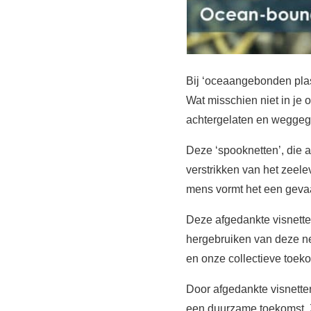
Bij ‘oceaangebonden plast
Wat misschien niet in je 
achtergelaten en weggeg
Deze ‘spooknetten’, die a
verstrikken van het zeel
mens vormt het een gevaa
Deze afgedankte visnette
hergebruiken van deze ne
en onze collectieve toek
Door afgedankte visnette
een duurzame toekomst. Z