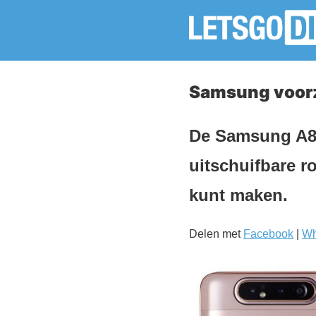
Samsung voorz
De Samsung A80
uitschuifbare r
kunt maken.
Delen met
Facebook
|
Wh