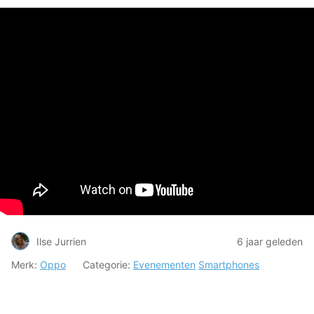
Ilse Jurrien
6 jaar geleden
Merk:
Oppo
Categorie:
Evenementen
Smartphones