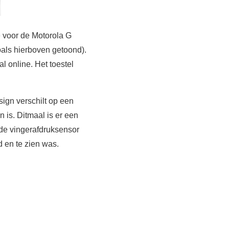
 voor de Motorola G
oals hierboven getoond).
l online. Het toestel
sign verschilt op een
 is. Ditmaal is er een
 de vingerafdruksensor
d en te zien was.