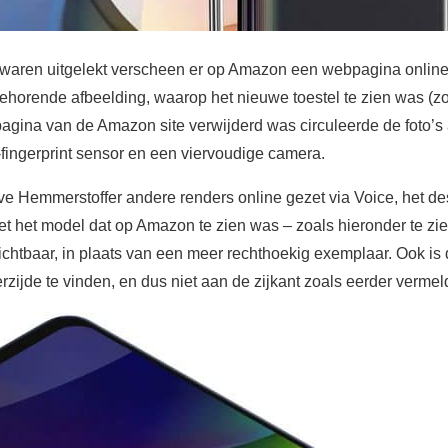
 waren uitgelekt verscheen er op Amazon een webpagina online
behorende afbeelding, waarop het nieuwe toestel te zien was (z
agina van de Amazon site verwijderd was circuleerde de foto’s a
-fingerprint sensor en een viervoudige camera.
eve Hemmerstoffer andere renders online gezet via Voice, het de
et het model dat op Amazon te zien was – zoals hieronder te zien
ichtbaar, in plaats van een meer rechthoekig exemplaar. Ook is
ijde te vinden, en dus niet aan de zijkant zoals eerder vermel