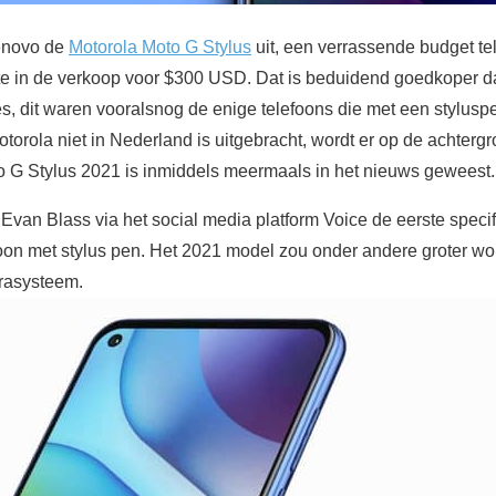
Lenovo de
Motorola Moto G Stylus
uit, een verrassende budget te
ente in de verkoop voor $300 USD. Dat is beduidend goedkoper 
s, dit waren vooralsnog de enige telefoons die met een stylus
torola niet in Nederland is uitgebracht, wordt er op de achterg
o G Stylus 2021 is inmiddels meermaals in het nieuws geweest.
 Evan Blass via het social media platform Voice de eerste specif
oon met stylus pen. Het 2021 model zou onder andere groter wo
rasysteem.