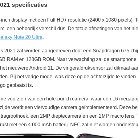
021 specificaties
nch display met een Full HD+ resolutie (2400 x 1080 pixels). Te
m, een behoorlijk verschil dus. De totale afmetingen van het n
laxy Note 20 Ultra
.
us 2021 zal worden aangedreven door een Snapdragon 675 ch
jk: 4GB RAM en 128GB ROM. Naar verwachting zal de smartphone 
 het nieuwere Android 11. De vingerafdruksensor zal ditmaal aan
en. Bij het vorige model was deze op de achterzijde te vinden 
o geplaatst is.
one voorzien van een hole-punch camera, waar een 16 megapixe
erzijde wordt een viervoudige camera geïmplementeerd. Deze be
tragroothoek, een 2MP dieptecamera en een 2MP macro lens. T
rust met een 4.000 mAh batterij. NFC zal niet worden ondersteu