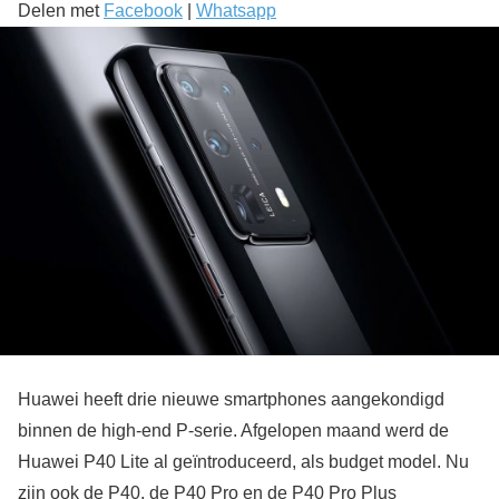
Delen met
Facebook
|
Whatsapp
Huawei heeft drie nieuwe smartphones aangekondigd
binnen de high-end P-serie. Afgelopen maand werd de
Huawei P40 Lite al geïntroduceerd, als budget model. Nu
zijn ook de P40, de P40 Pro en de P40 Pro Plus