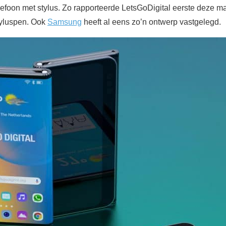
lefoon met stylus. Zo rapporteerde LetsGoDigital eerste deze 
yluspen. Ook
Samsung
heeft al eens zo’n ontwerp vastgelegd.