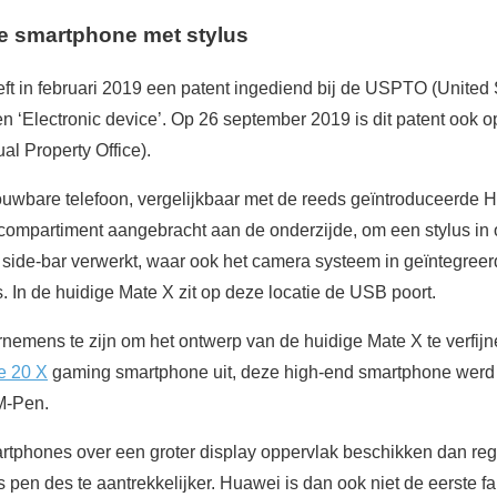
 smartphone met stylus
t in februari 2019 een patent ingediend bij de USPTO (United 
en ‘Electronic device’. Op 26 september 2019 is dit patent oo
al Property Office).
ouwbare telefoon, vergelijkbaar met de reeds geïntroduceerde 
compartiment aangebracht aan de onderzijde, om een stylus in o
side-bar verwerkt, waar ook het camera systeem in geïntegreerd
s. In de huidige Mate X zit op deze locatie de USB poort.
ornemens te zijn om het ontwerp van de huidige Mate X te verfijn
e 20 X
gaming smartphone uit, deze high-end smartphone werd 
M-Pen.
phones over een groter display oppervlak beschikken dan regu
 pen des te aantrekkelijker. Huawei is dan ook niet de eerste fa