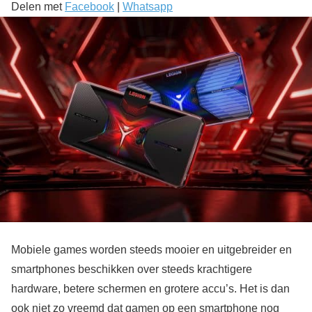
Delen met
Facebook
|
Whatsapp
Mobiele games worden steeds mooier en uitgebreider en
smartphones beschikken over steeds krachtigere
hardware, betere schermen en grotere accu’s. Het is dan
ook niet zo vreemd dat gamen op een smartphone nog