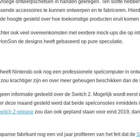
jf vroege ontwerpschetsen in handen gekregen. Ten slotte hebbe
ssende accessoires te kunnen ontwerpen en te fabriceren. Hierd
 de hoogte gesteld over hoe toekomstige producten eruit komen 
hter ook veel overeenkomsten met eerdere mock-ups die op inte
at HonSon de designs heeft gebaseerd op pure speculatie.
heeft Nintendo ook nog een professionele spelcomputer in ontw
zou krachtiger zijn en over meer geheugen beschikken dan de 
een informatie gedeeld over de Switch 2. Mogelijk wordt eerst
er deze maand gesteld werd dat beide spelconsoles inmiddels in
witch 2 release
zou dan ook gepland staan voor eind 2019, dan
anse fabrikant nog een vol jaar profiteren van het feit dat de
S