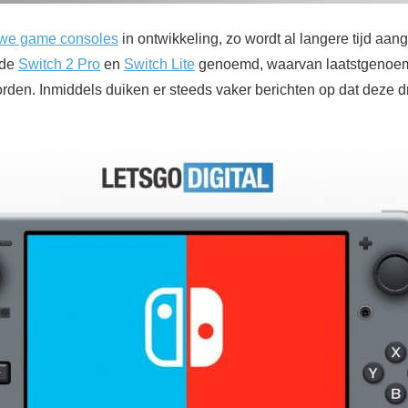
we game consoles
in ontwikkeling, zo wordt al langere tijd aa
 de
Switch 2 Pro
en
Switch Lite
genoemd, waarvan laatstgenoe
rden. Inmiddels duiken er steeds vaker berichten op dat deze 