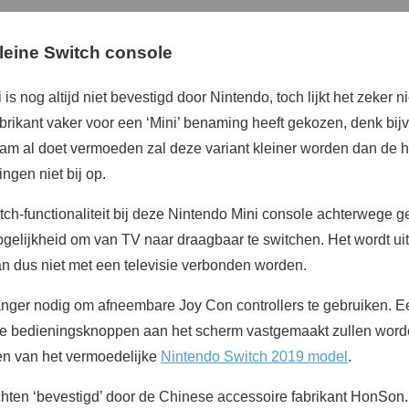
leine Switch
console
 nog altijd niet bevestigd door Nintendo, toch lijkt het zeker ni
rikant vaker voor een ‘Mini’ benaming heeft gekozen, denk bi
aam al doet vermoeden zal deze variant kleiner worden dan de 
ngen niet bij op.
tch-functionaliteit bij deze Nintendo Mini console achterwege g
ogelijkheid om van TV naar draagbaar te switchen. Het wordt ui
an dus niet met een televisie verbonden worden.
langer nodig om afneembare Joy Con controllers te gebruiken. Ee
de bedieningsknoppen aan het scherm vastgemaakt zullen worden
en van het vermoedelijke
Nintendo Switch 2019 model
.
hten ‘bevestigd’ door de Chinese accessoire fabrikant HonSon. D