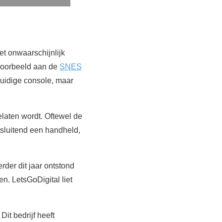
et onwaarschijnlijk
jvoorbeeld aan de
SNES
huidige console, maar
elaten wordt. Oftewel de
tsluitend een handheld,
rder dit jaar ontstond
. LetsGoDigital liet
it bedrijf heeft