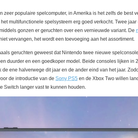
n zeer populaire spelcomputer, in Amerika is het zelfs de best
 het multifunctionele spelsysteem erg goed verkocht. Twee jaar
nmiddels gonzen er geruchten over een vernieuwde variant. De
niet vervangen, het wordt een toevoeging aan het assortiment.
rmaals geruchten geweest dat Nintendo twee nieuwe spelconsole
en duurder en een goedkoper model. Beide consoles lijken in 
jk de ene halverwege dit jaar en de ander eind van het jaar. Zo
or de introductie van de
Sony PS5
en de Xbox Two willen lanc
de Switch langer vast te kunnen houden.