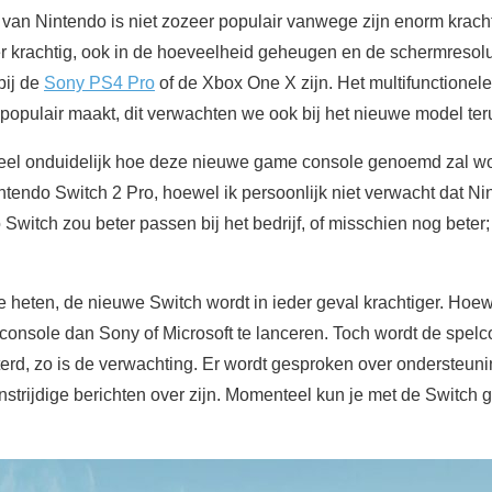
van Nintendo is niet zozeer populair vanwege zijn enorm krach
er krachtig, ook in de hoeveelheid geheugen en de schermresolut
bij de
Sony PS4 Pro
of de Xbox One X zijn. Het multifunctionele
opulair maakt, dit verwachten we ook bij het nieuwe model teru
heel onduidelijk hoe deze nieuwe game console genoemd zal wo
tendo Switch 2 Pro, hoewel ik persoonlijk niet verwacht dat Ni
witch zou beter passen bij het bedrijf, of misschien nog beter
heten, de nieuwe Switch wordt in ieder geval krachtiger. Hoewe
 console dan Sony of Microsoft te lanceren. Toch wordt de spel
erd, zo is de verwachting. Er wordt gesproken over ondersteuni
nstrijdige berichten over zijn. Momenteel kun je met de Switch