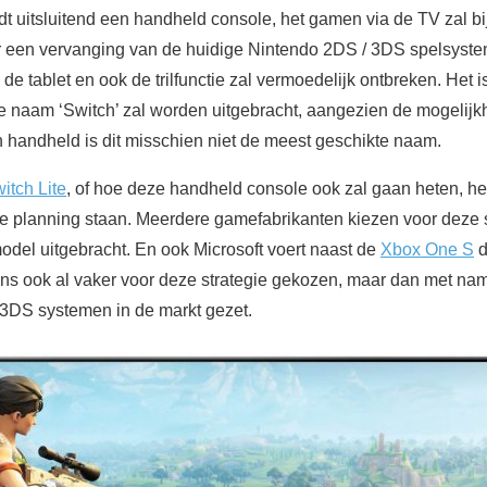
 uitsluitend een handheld console, het gamen via de TV zal bij
er een vervanging van de huidige Nintendo 2DS / 3DS spelsyst
n de tablet en ook de trilfunctie zal vermoedelijk ontbreken. Het i
 naam ‘Switch’ zal worden uitgebracht, aangezien de mogelijkh
 handheld is dit misschien niet de meest geschikte naam.
itch Lite
, of hoe deze handheld console ook zal gaan heten, h
de planning staan. Meerdere gamefabrikanten kiezen voor deze s
del uitgebracht. En ook Microsoft voert naast de
Xbox One S
d
ens ook al vaker voor deze strategie gekozen, maar dan met na
n 3DS systemen in de markt gezet.