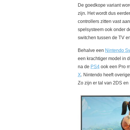
De goedkope variant wordt
zijn. Het wordt dus eerd
controllers zitten vast aa
spelsysteem ook onder de
switchen tussen de TV en
Behalve een
Nintendo Sw
een krachtiger model in 
na de
PS4
ook een Pro mo
X
. Nintendo heeft overig
Zo zijn er tal van 2DS e