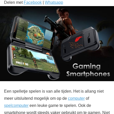
Delen met
Facebook
|
Whatsapp
Een spelletje spelen is van alle tijden. Het is allang niet
meer uitsluitend mogelijk om op de
computer
of
spelcomputer
een leuke game te spelen. Ook de
smartphone wordt steeds vaker gebruikt om te gamen. Niet