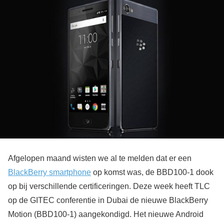
Afgelopen maand wisten we al te melden dat er een
BlackBerry smartphone
op komst was, de BBD100-1 dook
op bij verschillende certificeringen. Deze week heeft TLC
op de GITEC conferentie in Dubai de nieuwe BlackBerry
Motion (BBD100-1) aangekondigd. Het nieuwe Android