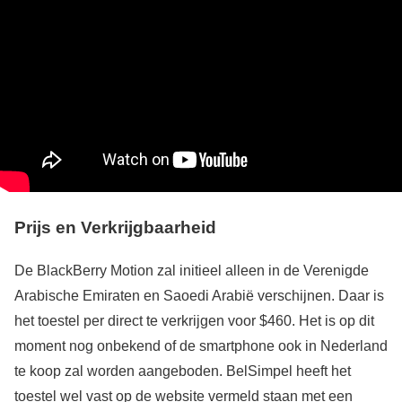
Prijs en Verkrijgbaarheid
De BlackBerry Motion zal initieel alleen in de Verenigde
Arabische Emiraten en Saoedi Arabië verschijnen. Daar is
het toestel per direct te verkrijgen voor $460. Het is op dit
moment nog onbekend of de smartphone ook in Nederland
te koop zal worden aangeboden. BelSimpel heeft het
toestel wel vast op de website vermeld staan met een