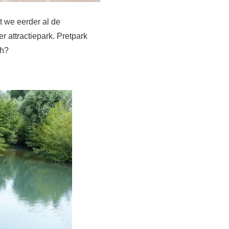
t we eerder al de
 attractiepark. Pretpark
ch?