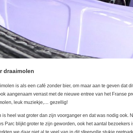
r draaimolen
molen is als een café zonder bier, om maar aan te geven dat dit
ook aangenaam verrast met de nieuwe entree van het Franse pr
olen, leuk muziekje,… gezellig!
s heel wat groter dan zijn voorganger en dat was nodig ook. Ni
s Parc blijkt groter te zijn geworden, ook het aantal bezoekers 
ten we daar niet al te veel van in dit sfeervolle stukje pretpark