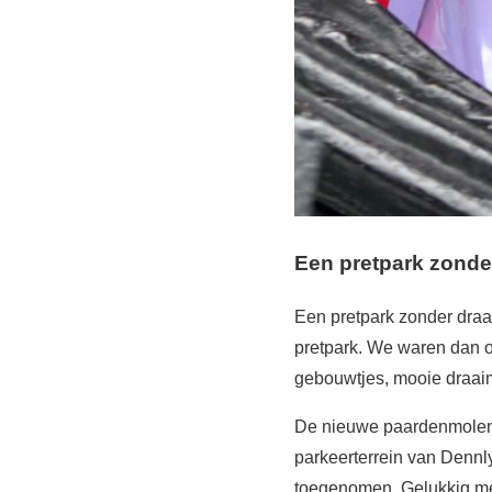
Een pretpark zonde
Een pretpark zonder draai
pretpark. We waren dan 
gebouwtjes, mooie draaim
De nieuwe paardenmolen i
parkeerterrein van Dennly
toegenomen. Gelukkig merk