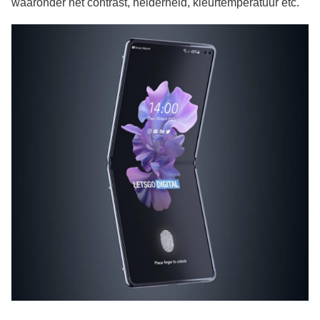
waaronder het contrast, helderheid, kleurtemperatuur etc.