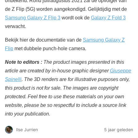
onbekend. Rond juli/augustus 2021 zal de opvolger van
de Z Flip (5G) worden aangekondigd. Gelijktijdig met de
Samsung Galaxy Z Flip 3
wordt ook de
Galaxy Z Fold 3
verwacht.
Bekijk hier de documentatie van de
Samsung Galaxy Z
Flip
met dubbele punch-hole camera.
Note to editors :
The product images presented in this
article are created by in-house graphic designer
Giuseppe
Spinelli
.
The 3D renders are for illustrative purposes only,
this product is not for sale. The images are copyright
protected. Feel free to use these materials on your own
website, please be so respectful to include a source link
into your publication.
Ilse Jurrien
5 jaar geleden