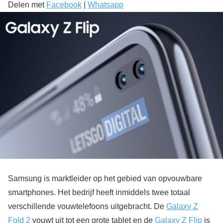
Delen met
Facebook
|
Whatsapp
Samsung is marktleider op het gebied van opvouwbare
smartphones. Het bedrijf heeft inmiddels twee totaal
verschillende vouwtelefoons uitgebracht. De
Galaxy Z
Fold 2
vouwt uit tot een grote tablet en de
Galaxy Z Flip
is