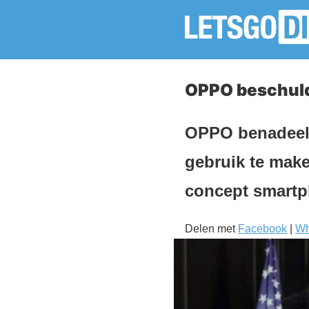
OPPO beschuld
OPPO benadeelt
gebruik te make
concept smartp
Delen met
Facebook
|
Wh