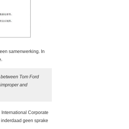
n een samenwerking. In
e.
on between Tom Ford
 improper and
 International Corporate
r inderdaad geen sprake