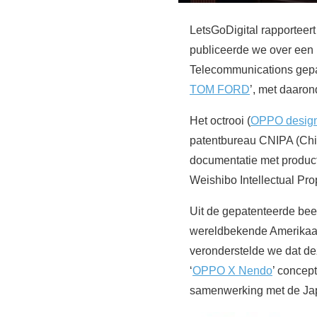
LetsGoDigital rapporteer
publiceerde we over een
Telecommunications gepat
TOM FORD
’, met daaron
Het octrooi (
OPPO design
patentbureau CNIPA (Chin
documentatie met product
Weishibo Intellectual P
Uit de gepatenteerde bee
wereldbekende Amerikaan
veronderstelde we dat de
‘
OPPO X Nendo
’ concep
samenwerking met de Ja