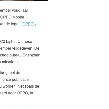
ember vorig jaar
g OPPO Mobile
ende logo : ‘
OPPO x
20 bij het Chinese
ecember vrijgegeven. De
 octrooibureau Shenzhen
unications.
king met de
 onze publicatie
u worden. Net zoals de
ceerd door OPPO, in