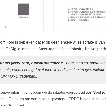
Tom Ford is gebleken dat er op geen enkele wijze sprake is va
 LetsGoDigital meldt het Amerikaanse fashionbedrijf het volgend
nsel (New York) official statement:
There is no collaborati
such product being developed. In addition, the images include
e TOM FORD trademark.
ieuwe informatie hebben wij de situatie voorgelegd aan Sophie,
s in China en om een reactie gevraagd. OPPO bevestigt dat e
 met Tom Ford.