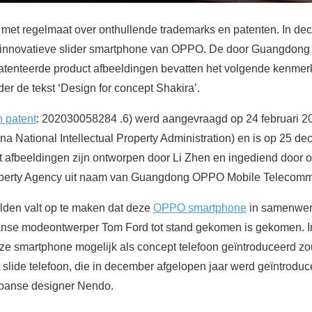
t met regelmaat over onthullende trademarks en patenten. In dec
 innovatieve slider smartphone van OPPO. De door Guangdon
enteerde product afbeeldingen bevatten het volgende kenmerk
der de tekst ‘Design for concept Shakira’.
 patent
: 202030058284 .6) werd aangevraagd op 24 februari 20
a National Intellectual Property Administration) en is op 25 d
 afbeeldingen zijn ontworpen door Li Zhen en ingediend door
roperty Agency uit naam van Guangdong OPPO Mobile Telecomm
lden valt op te maken dat deze
OPPO smartphone
in samenwer
se modeontwerper Tom Ford tot stand gekomen is gekomen. In
ze smartphone mogelijk als concept telefoon geïntroduceerd zo
t slide telefoon, die in december afgelopen jaar werd geïntrodu
panse designer Nendo.