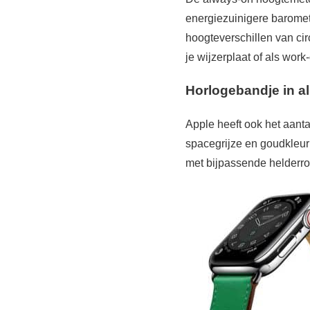
energiezuinigere baromet
hoogteverschillen van ci
je wijzerplaat of als wo
Horlogebandje in al
Apple heeft ook het aantal
spacegrijze en goudkleu
met bijpassende helderr