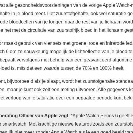
vat alle gezondheidsvoorzieningen van de vorige Apple Watch
ehalte in je bloed meet. Het zuurstofgehalte, ook wel saturatie 
 rode bloedcellen van je longen naar de rest van je lichaam word
 het met de circulatie van zuurstofrijk bloed in het lichaam gest
r maakt gebruik van vier sets met groene, rode en infrarode led
h 6 om zo nauwkeurig mogelijk de lichtreflectie van je bloed t
bepaalt vervolgens met behulp van een geavanceerd algoritme 
 bloed is, mits dat een waarde tussen de 70% en 100% heeft.
ent, bijvoorbeeld als je slaapt, wordt het zuurstofgehalte stand
n, maar je kunt ook zelf een meting uitvoeren. Alle gegevens
het verloop van je saturatie over een bepaalde periode kunt beki
perating Officer van Apple zegt:
“Apple Watch Series 6 geeft 
ip smartwatch. Met krachtige nieuwe features zoals een zuurstof
igenlijk niet meer zonder Apple Watch als je een goed beeld van