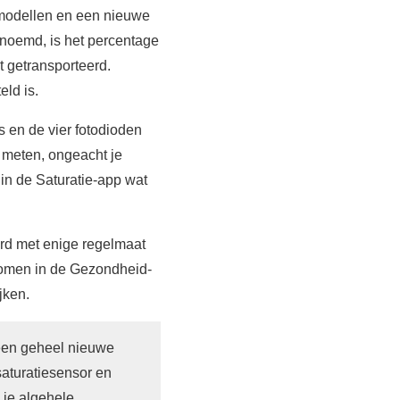
-modellen en een nieuwe
genoemd, is het percentage
t getransporteerd.
eld is.
s en de vier fotodioden
e meten, ongeacht je
in de Saturatie-app wat
aard met enige regelmaat
 komen in de Gezondheid-
jken.
een geheel nieuwe
saturatiesensor en
 je algehele