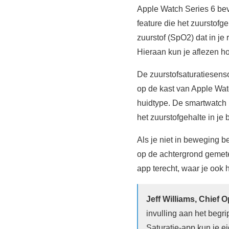
Apple Watch Series 6 be
feature die het zuurstofg
zuurstof (SpO2) dat in je
Hieraan kun je aflezen hoe
De zuurstofsaturatiesenso
op de kast van Apple Watc
huidtype. De smartwatch 
het zuurstofgehalte in je
Als je niet in beweging b
op de achtergrond gemete
app terecht, waar je ook 
Jeff Williams, Chief O
invulling aan het begr
Saturatie-app kun je e