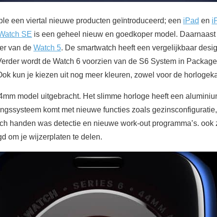
le een viertal nieuwe producten geïntroduceerd; een
iPad
en
i
Watch SE
is een geheel nieuw en goedkoper model. Daarnaast
er van de
Watch 5
. De smartwatch heeft een vergelijkbaar desi
 Verder wordt de Watch 6 voorzien van de S6 System in Package
ok kun je kiezen uit nog meer kleuren, zowel voor de horlogeka
mm model uitgebracht. Het slimme horloge heeft een aluminium
ingssysteem komt met nieuwe functies zoals gezinsconfiguratie,
ch handen was detectie en nieuwe work-out programma’s. ook z
 om je wijzerplaten te delen.