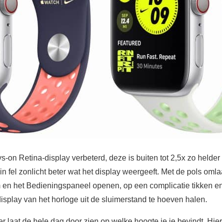
s‑on Retina-display verbeterd, deze is buiten tot 2,5x zo helde
 in fel zonlicht beter wat het display weergeeft. Met de pols om
 en het Bedieningspaneel openen, op een complicatie tikken e
display van het horloge uit de sluimerstand te hoeven halen.
 laat de hele dag door zien op welke hoogte je je bevindt. Hie