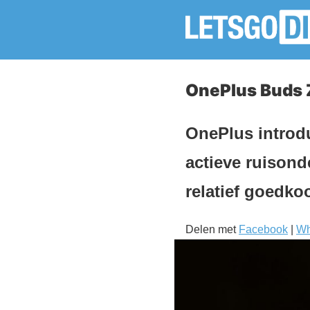
OnePlus Buds Z
OnePlus introd
actieve ruisond
relatief goedko
Delen met
Facebook
|
Wh