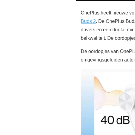
OnePlus heeft nieuwe vol
Buds 2
. De OnePlus Buds
drivers en een drietal mi
belkwaliteit. De oordopj
De oordopjes van OnePlus
omgevingsgeluiden autom