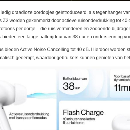
ledig draadloze oordopjes geïntroduceerd, als tegenhanger va
 Z2 worden gekenmerkt door actieve ruisonderdrukking tot 4
crofoons per oortje – die ruis verminderen en zodoende bijdrage
es bieden een lange batterijduur van 38 uur en ondersteuning vo
 bieden Active Noise Cancelling tot 40 dB. Hierdoor worden s
atisch gedempt, waardoor gebruikers kunnen genieten van he