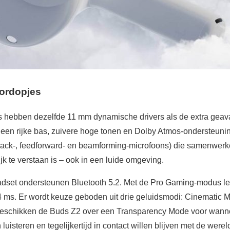
ordopjes
hebben dezelfde 11 mm dynamische drivers als de extra gea
 een rijke bas, zuivere hoge tonen en Dolby Atmos-ondersteuning.
ck-, feedforward- en beamforming-microfoons) die samenwerk
ijk te verstaan is – ook in een luide omgeving.
dset ondersteunen Bluetooth 5.2. Met de Pro Gaming-modus le
 94 ms. Er wordt keuze geboden uit drie geluidsmodi: Cinematic 
 beschikken de Buds Z2 over een Transparency Mode voor wanne
luisteren en tegelijkertijd in contact willen blijven met de wer