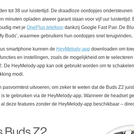
n tot 38 uur luistertijd. De draadloze oordopjes ondersteunen
en minuten opladen alweer garant staan voor vijf uur luistertij
voudig met je
OnePlus telefoon
dankzij Google Fast Pair. De Blu
y Buds’, waarmee gebruikers hun oordopjes snel terugvinden, m
lus smartphone kunnen de
HeyMelody-app
downloaden om toega
uncties en instellingen, zoals de mogelijkheid om te selecteren 
Z2. De HeyMelody-app kan ook gebruikt worden om te schakelen
kking modi.
n pasvormtest uitvoeren, om zeker te weten dat de Buds Z2 jui
e is te gebruiken via de HeyMelody-app. Wanneer de headset g
al deze features zonder de HeyMelody-app beschikbaar – direct