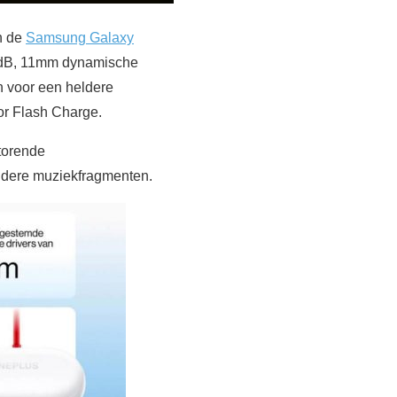
n de
Samsung Galaxy
0 dB, 11mm dynamische
n voor een heldere
or Flash Charge.
torende
ldere muziekfragmenten.