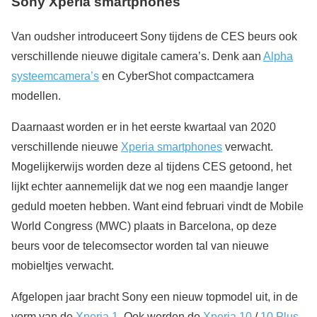
Sony Xperia smartphones
Van oudsher introduceert Sony tijdens de CES beurs ook
verschillende nieuwe digitale camera’s. Denk aan
Alpha
systeemcamera’s
en CyberShot compactcamera
modellen.
Daarnaast worden er in het eerste kwartaal van 2020
verschillende nieuwe
Xperia smartphones
verwacht.
Mogelijkerwijs worden deze al tijdens CES getoond, het
lijkt echter aannemelijk dat we nog een maandje langer
geduld moeten hebben. Want eind februari vindt de Mobile
World Congress (MWC) plaats in Barcelona, op deze
beurs voor de telecomsector worden tal van nieuwe
mobieltjes verwacht.
Afgelopen jaar bracht Sony een nieuw topmodel uit, in de
vorm van de
Xperia 1
. Ook werden de
Xperia 10
/
10 Plus