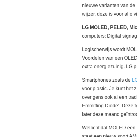
nieuwe varianten van de 
wijzer, deze is voor alle 
LG MOLED, PELED, MicL
computers; Digital signag
Logischerwijs wordt MOLE
Voordelen van een OLED sc
extra energiezuinig. LG 
Smartphones zoals de
LG
voor plastic. Je kunt h
overigens ook al een tra
Emmitting Diode’. Deze t
later deze maand geïntro
Wellicht dat MOLED een 
staat een nieuw soort AMO