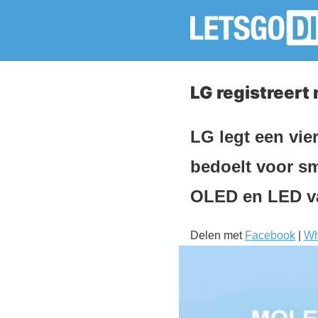
LG registreer
LG legt een vie
bedoelt voor s
OLED en LED va
Delen met
Facebook
|
Wh