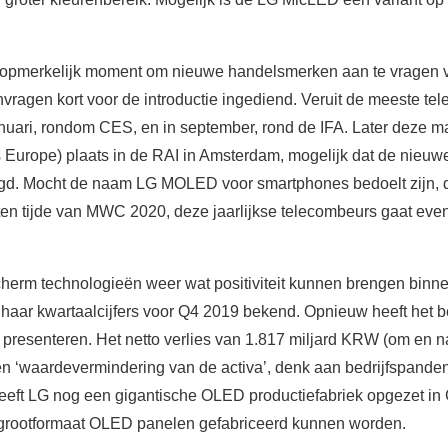
 opmerkelijk moment om nieuwe handelsmerken aan te vragen v
nvragen kort voor de introductie ingediend. Veruit de meeste te
januari, rondom CES, en in september, rond de IFA. Later deze m
 Europe) plaats in de RAI in Amsterdam, mogelijk dat de nieuw
d. Mocht de naam LG MOLED voor smartphones bedoelt zijn, d
 ten tijde van MWC 2020, deze jaarlijkse telecombeurs gaat ev
cherm technologieën weer wat positiviteit kunnen brengen binnen
aar kwartaalcijfers voor Q4 2019 bekend. Opnieuw heeft het be
n presenteren. Het netto verlies van 1.817 miljard KRW (om en n
n ‘waardevermindering van de activa’, denk aan bedrijfspanden 
eeft LG nog een gigantische OLED productiefabriek opgezet in
n grootformaat OLED panelen gefabriceerd kunnen worden.