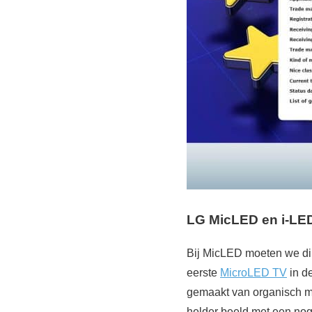
LG MicLED en i-LE
Bij MicLED moeten we di
eerste
MicroLED TV
in d
gemaakt van organisch ma
helder beeld met een nog