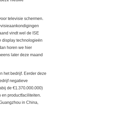
oor televisie schermen.
levisieaankondigingen
aand vindt wel de ISE
e display technologieën
an horen we hier
eneens later deze maand
 het bedrijf. Eerder deze
drijf negatieve
abij de €1.370.000.000)
en productfaciliteiten.
 Guangzhou in China,