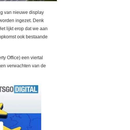
ng van nieuwe display
 worden ingezet. Denk
t lijkt erop dat we aan
n opkomst ook bestaande
y Office) een viertal
gen verwachten van de