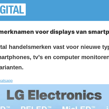
t merknamen voor displays van smart
rtal handelsmerken vast voor nieuwe ty
martphones, tv’s en computer monitoren
rianten.
atsapp