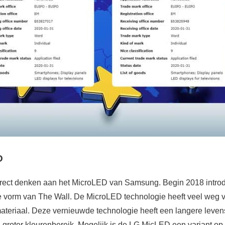
D
rect denken aan het MicroLED van Samsung. Begin 2018 intr
e vorm van The Wall. De MicroLED technologie heeft veel weg 
teriaal. Deze vernieuwde technologie heeft een langere levens
 groter kleurenbereik. Mogelijk is de LG MicLED een variant o