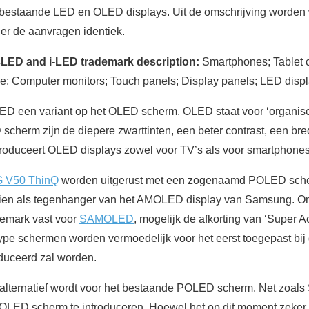
bestaande LED en OLED displays. Uit de omschrijving worden w
vier de aanvragen identiek.
ED and i-LED trademark description:
Smartphones; Tablet 
e; Computer monitors; Touch panels; Display panels; LED displa
D een variant op het OLED scherm. OLED staat voor ‘organische
herm zijn de diepere zwarttinten, een beter contrast, een bred
produceert OLED displays zowel voor TV’s als voor smartphones
 V50 ThinQ
worden uitgerust met een zogenaamd POLED scherm
et zien als tegenhanger van het AMOLED display van Samsung.
demark vast voor
SAMOLED
, mogelijk de afkorting van ‘Super A
ype schermen worden vermoedelijk voor het eerst toegepast bij
duceerd zal worden.
alternatief wordt voor het bestaande POLED scherm. Net zoals
LED scherm te introduceren. Hoewel het op dit moment zeker nog