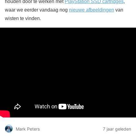
houden door te werken met
PlayStation SSD cartridges
,
waar we eerder vandaag nog
nieuwe afbeeldingen
van
wisten te vinden.
Mark Peters
7 jaar geleden