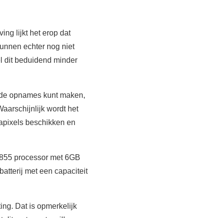
ng lijkt het erop dat
nnen echter nog niet
l dit beduidend minder
rede opnames kunt maken,
Waarschijnlijk wordt het
apixels beschikken en
855 processor met 6GB
atterij met een capaciteit
ng. Dat is opmerkelijk