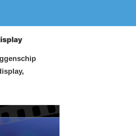
isplay
aggenschip
isplay,