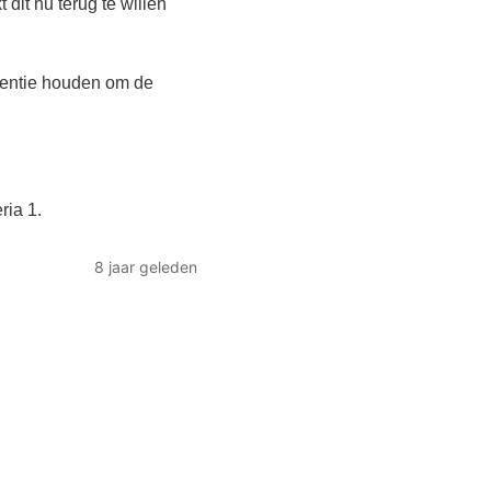
dit nu terug te willen
rentie houden om de
ia 1.
8 jaar geleden