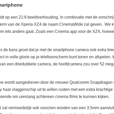
martphone
t op een 21:9 beeldverhouding. In combinatie met de omschrijvi
erm van de Xperia XZ4 de naam CinemaWide zal geven. We ku
t om iets anders gaat. Zoals een Cinema app voor de XZ4, hoewe
is de kans groot dat je met de smartphone camera ook extra b
ct in volle glorie op je telefoonscherm kunt tonen en afspelen. 
n van een driedubbele camera, de hoofdcamera zou over 52 meg
one wordt aangedreven door de nieuwe Qualcomm Snapdragon 
 haar vlaggenschip uit te willen rusten met een extra krachtige b
oende om urenlang achtereen cinema films te kunnen kijken.
 zal vermoedelijk ook voorzien worden van een 3.5mm aansluiti