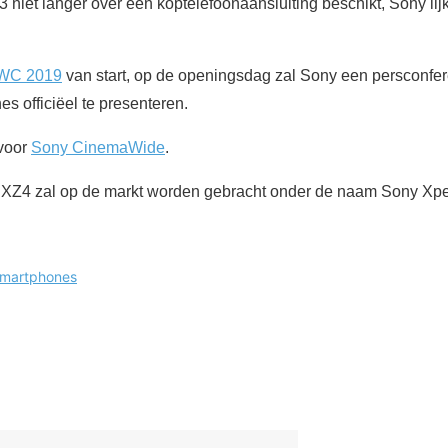
niet langer over een koptelefoonaansluiting beschikt, Sony lijkt 
WC 2019
van start, op de openingsdag zal Sony een persconfe
s officiëel te presenteren.
 voor
Sony CinemaWide
.
XZ4 zal op de markt worden gebracht onder de naam Sony Xper
martphones