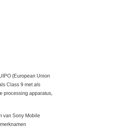
 EUIPO (European Union
als Class 9 met als
ge processing apparatus,
am van Sony Mobile
r merknamen