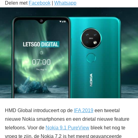
Delen met
Facebook
|
Whatsapp
HMD Global introduceert op de
IFA 2019
een tweetal
nieuwe Nokia smartphones en een drietal nieuwe feature
telefoons. Voor de
Nokia 9.1 PureView
bleek het nog te
vroeg te zijn, de Nokia 7.2 is het meest geavanceerde