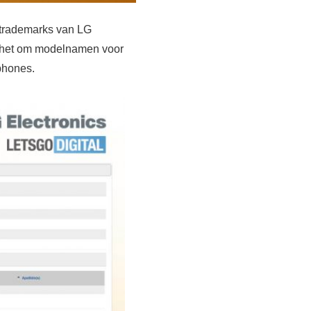
 trademarks van LG
t het om modelnamen voor
phones.