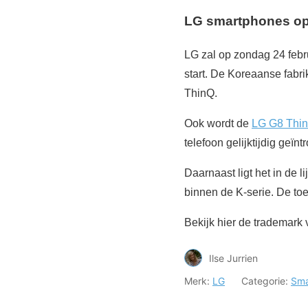
LG smartphones o
LG zal op zondag 24 febr
start. De Koreaanse fabr
ThinQ.
Ook wordt de
LG G8 Thi
telefoon gelijktijdig geïn
Daarnaast ligt het in de
binnen de K-serie. De to
Bekijk hier de trademark
Ilse Jurrien
Merk:
LG
Categorie:
Sma