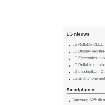
LG nieuws
LG Rollable OLED T
LG Display regist
LG Electronics sto
LG Rollable oprolb
LG uitschuifbare 
LG smartphone met 
Smartphones
Samsung S25: dit m