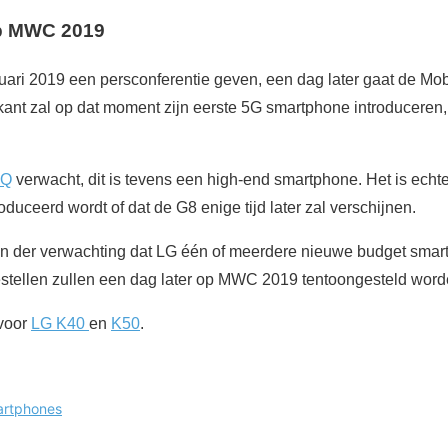
p MWC 2019
uari 2019 een persconferentie geven, een dag later gaat de Mo
ikant zal op dat moment zijn eerste 5G smartphone introduceren
nQ
verwacht, dit is tevens een high-end smartphone. Het is ech
troduceerd wordt of dat de G8 enige tijd later zal verschijnen.
 lijn der verwachting dat LG één of meerdere nieuwe budget sma
estellen zullen een dag later op MWC 2019 tentoongesteld word
 voor
LG K40
en
K50
.
rtphones